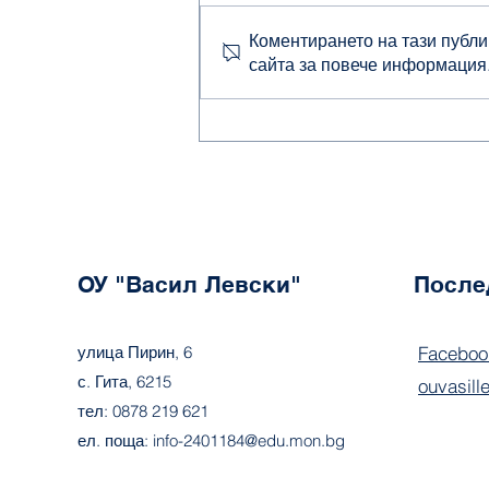
Коментирането на тази публи
Ден на Апостола
сайта за повече информация
ОУ "Васил Левски"
После
улица Пирин, 6
Faceboo
с. Гита, 6215
ouvasill
тел: 0878 219 621
ел. поща:
info-2401184@edu.mon.bg