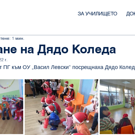
ЗА УЧИЛИЩЕТО
ДО
тене: 1 мин.
не на Дядо Коледа
2 г.
от ПГ към ОУ „Васил Левски“ посрещнаха Дядо Колед