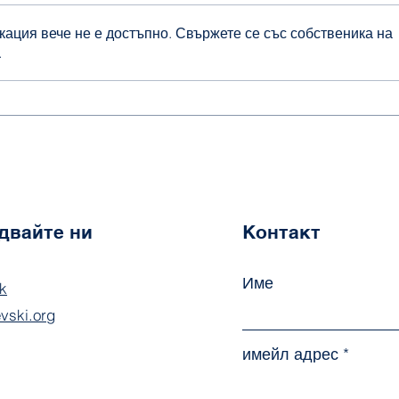
кация вече не е достъпно. Свържете се със собственика на
.
Коледа в
150 
предучилищната група
Апо
двайте ни
Контакт
Име
k
evski.org
имейл адрес