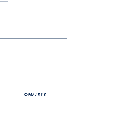
от гибелта на
стола
Фамилия