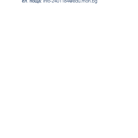
ел. поща:
info-2401184@edu.mon.bg