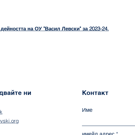
 дейността на ОУ "Васил Левски" за 2023-24.
двайте ни
Контакт
Име
k
evski.org
имейл адрес