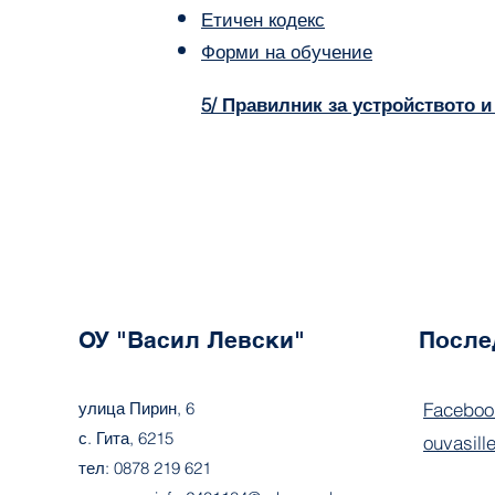
Етичен кодек
с
Форми на о
бучение
5/ Правилник за устройството и
ОУ "Васил Левски"
После
улица Пирин, 6
Faceboo
с. Гита, 6215
ouvasill
тел: 0878 219 621