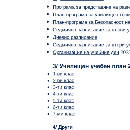
Програма за представяне на рав
План-програма за училищен тор
План-програма за Безопасност н
Седмично разписание за първи у
Дневно разписание
Седмично разписание
за втори уч
Организация на учебния ден
2023
3/
Училищен учебен план 
1-ви клас
2-ри клас
3-ти клас
4-ти клас
5-ти клас
6-ти клас
7-ми клас
4/ Други