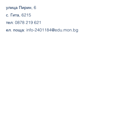
улица Пирин, 6
с. Гита, 6215
тел:
0878 219 621
ел. поща:
info-2401184@edu.mon.bg
Последвайте ни
Facebook
ouvasillevski.org
Контакт
Име
Фамилия