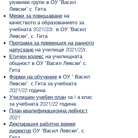
уязвими групи в ОУ "Васил
Левски" с. Гита
Мерки за повишаване
на
качеството а образованието за
учебната 2021/22г. в ОУ "Васил
Левски", с. Гита
Програма за превенция на ранното
напускане
на училище 2021/22г.
Етичен кодекс
на училищната
общност в ОУ "Васил Левски" с.
Гита
Форми на обучение
в ОУ " Васил
Левски", с.Гита за учебната
2021/22 година
Училищен учебен план
за I а клас
за учебната 2021/22 година
План квалификационна дейност
2021
Декларация работно време
директор
ОУ "Васил Левски", с.
Гита