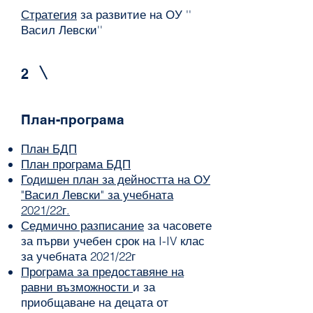
Стратегия
за развитие на ОУ ''
Васил Левски''
2
План-програма
План БДП
План програма БДП
Годишен план за дейността на ОУ
"Васил Левски" за учебната
2021/22г.
Седмично разписание
за часовете
за първи учебен срок на I-IV клас
за учебната 2021/22г
Програма за предоставяне на
равни възможности
и за
приобщаване на децата от