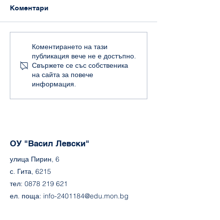
Коментари
Коледа в
150 от гибелта
Коментирането на тази
публикация вече не е достъпно.
предучилищната група
Апостола
Свържете се със собственика
на сайта за повече
информация.
ОУ "Васил Левски"
улица Пирин, 6
с. Гита, 6215
тел:
0878 219 621
ел. поща:
info-2401184@edu.mon.bg